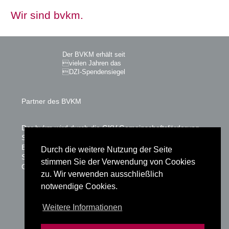
Wir sind bvkm.
Der BVKM erhält seit
vielen Jahren das
DZI-Spendensiegel
Partner des BVKM
Der bvkm wird durch die GKV-Gemeinschaftsförderung
Selbsthilfe auf Bundesebene, vdek, AOK-Bundesverband,
BKK Dachverband, IKK, Knappschaft &
Durch die weitere Nutzung der Seite
Sozialversicherung für Landwirtschaft, Forsten und
stimmen Sie der Verwendung von Cookies
Gartenbau gefördert.
zu. Wir verwenden ausschließlich
notwendige Cookies.
Glossar
Weitere Informationen
Datenschutz
Impressum