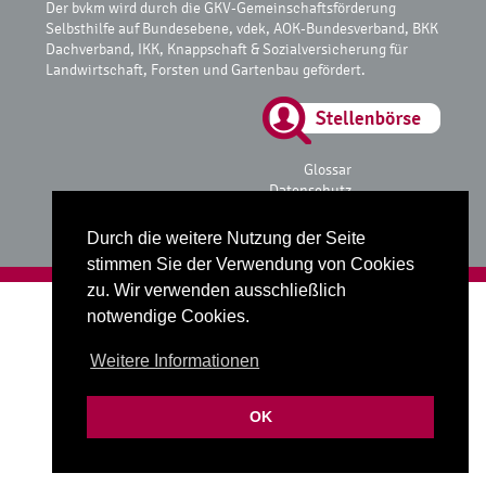
Der bvkm wird durch die GKV-Gemeinschaftsförderung
Selbsthilfe auf Bundesebene, vdek, AOK-Bundesverband, BKK
Dachverband, IKK, Knappschaft & Sozialversicherung für
Landwirtschaft, Forsten und Gartenbau gefördert.
Glossar
Datenschutz
Impressum
Durch die weitere Nutzung der Seite
stimmen Sie der Verwendung von Cookies
zu. Wir verwenden ausschließlich
Realisiert mit
fube Codingstudio
notwendige Cookies.
Weitere Informationen
OK