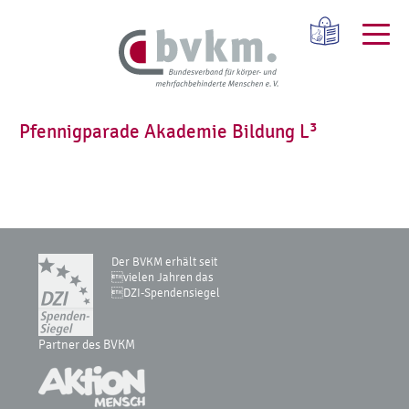
Pfennigparade Akademie Bildung L³
Der BVKM erhält seit
vielen Jahren das
DZI-Spendensiegel
Partner des BVKM