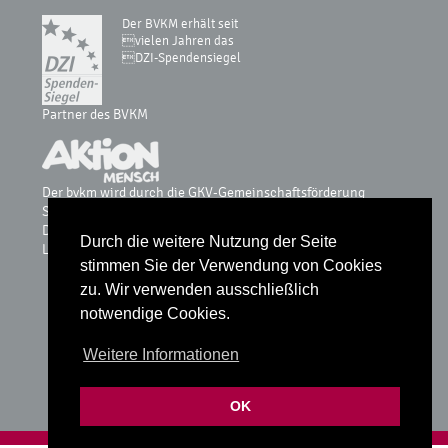
Der BVKM erhält seit
vielen Jahren das
DZI-Spendensiegel
Partner des BVKM
Der bvkm wird durch die GKV-Gemeinschaftsförderung
Selbsthilfe auf Bundesebene, vdek, AOK-Bundesverband, BKK
Dachverband, IKK, Knappschaft & Sozialversicherung für
Durch die weitere Nutzung der Seite
Landwirtschaft, Forsten und Gartenbau gefördert.
stimmen Sie der Verwendung von Cookies
zu. Wir verwenden ausschließlich
notwendige Cookies.
Glossar
Weitere Informationen
Datenschutz
Impressum
OK