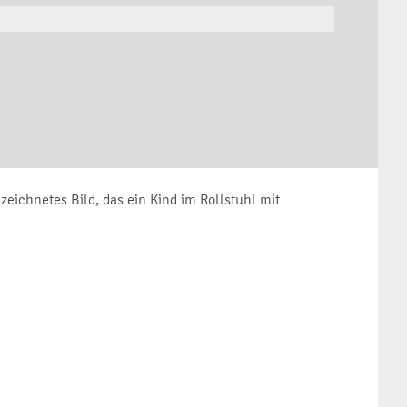
hilfen // Verhandlungsvertrag
hilfen // Ausschreibungsvertrag