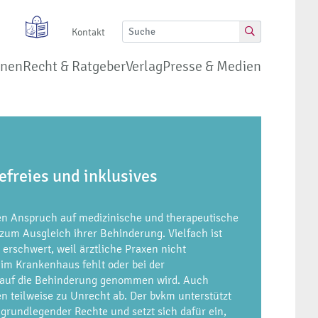
Kontakt
onen
Recht & Ratgeber
Verlag
Presse & Medien
efreies und inklusives
 Anspruch auf medizinische und therapeutische
 zum Ausgleich ihrer Behinderung. Vielfach ist
erschwert, weil ärztliche Praxen nicht
z im Krankenhaus fehlt oder bei der
 auf die Behinderung genommen wird. Auch
 teilweise zu Unrecht ab. Der bvkm unterstützt
grundlegender Rechte und setzt sich dafür ein,