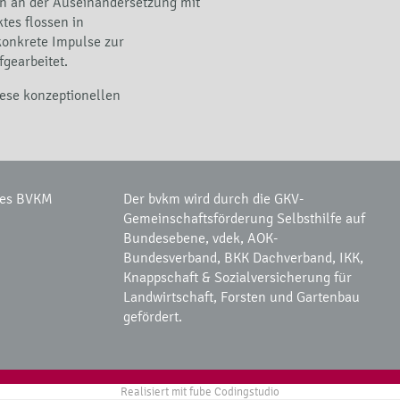
en an der Auseinandersetzung mit
tes flossen in
konkrete Impulse zur
gearbeitet.
ese konzeptionellen
des BVKM
Der bvkm wird durch die GKV-
Gemeinschaftsförderung Selbsthilfe auf
Bundesebene, vdek, AOK-
Bundesverband, BKK Dachverband, IKK,
Knappschaft & Sozialversicherung für
Landwirtschaft, Forsten und Gartenbau
gefördert.
Realisiert mit
fube Codingstudio