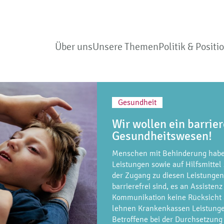
Über uns
Unsere Themen
Politik & Positi
Gesundheit
Wir wollen ein barrier
Gesundheitswesen!
Menschen mit Behinderung haben
Leistungen sowie auf Hilfsmittel
der Zugang zu diesen Leistungen 
barrierefrei sind, es an Assisten
Kommunikation keine Rücksicht
lehnen Krankenkassen Leistungen
Betroffene bei der Durchsetzung 