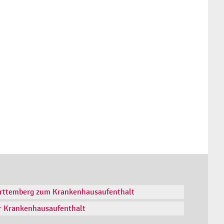
rttemberg zum Krankenhausaufenthalt
ischen Intensivpflege // 19.09.2023
ür Krankenhausaufenthalt