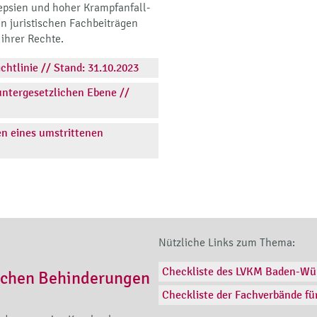
epsien und hoher Krampfanfall-
n juristischen Fachbeiträgen
ihrer Rechte.
chtlinie // Stand: 31.10.2023
untergesetzlichen Ebene //
en eines umstrittenen
Nützliche Links zum Thema:
Checkliste des LVKM Baden-Wü
• Positionspapier zur außerklin
achen Behinderungen
Checkliste der Fachverbände f