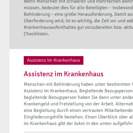
Wenn Menschen mit schweren und mehrfachen Behin
müssen, bedeutet dies für alle Beteiligten – insbeso
Behinderung – eine große Herausforderung. Damit au
Überforderung wird, ist es wichtig, die Zeit vor und w
Krankenhausaufenthaltes gut vorzubereiten bzw. aktiv 
Checklisten.
Assistenz im Krankenhaus
Assistenz im Krankenhaus
• Stellungnahme des bvkm zur Änderung von § 8 AKI
Menschen mit Behinderung haben unter bestimmten V
• Stellungnahme der Fachverbände zur AKI-RL // 15
Assistenz im Krankenhaus. Begleitende Bezugsperson
begleitende Bezugsperson haben Sie dann unter and
Krankengeld und Freistellung von der Arbeit. Alterna
eine Begleitung durch einen vertrauten Mitarbeitende
Eingliederungshilfe bestehen. Einen Überblick über a
im Krankenhaus gibt der bvkm in den unten aufgeführ