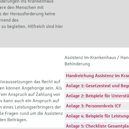
derungen ins Krankenhaus
ndere den Menschen mit
s der Herausforderung keine
ährend des
zu begleiten. Hilfreich sind hier
Assistenz im Krankenhaus / Han
Stellungnahme des bvkm zum Ge
Behinderung
Stellungnahme des bvkm zum R
-RL // 03.04.2023
Handreichung Assistenz im Kra
oraussetzungen das Recht auf
.07.2021
Anlage 1: Gesetzestext und Be
en können Angehörige sein. Als
erem Anspruch auf Zahlung von
Anlage 2: Beispiele für Unters
tiv kann auch ein Anspruch auf
Anlage 3: Personenkreis ICF
n eines Leistungserbringers der
lle Fragen rund um die Assistenz
Anlage 4: Beispiele für Leistun
ten Beiträgen.
Anlage 5: Checkliste Gesamtpl