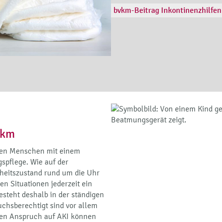
bvkm-Beitrag Inkontinenzhilfen
bvkm-Musterantrag Inkontinenz
bvkm-Musterantrag Inkontinenz
vkm
aben Menschen mit einem
spflege. Wie auf der
heitszustand rund um die Uhr
n Situationen jederzeit ein
besteht deshalb in der ständigen
chsberechtigt sind vor allem
nen Anspruch auf AKI können