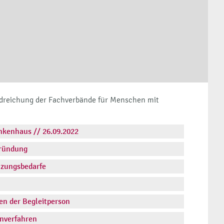
dreichung der Fachverbände für Menschen mit
setzentwurf des GKV-IPReG // 20.04.2020
eferentenentwurf des GKV-IPReG // 12.12.2019
nkenhaus // 26.09.2022
gründung
tüzungsbedarfe
gen der Begleitperson
anverfahren