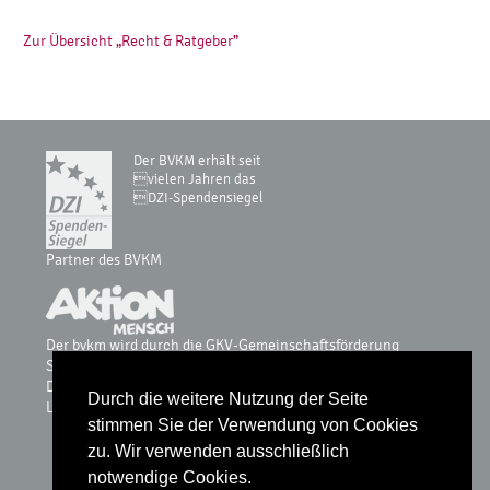
Zur Übersicht „Recht & Ratgeber”
Der BVKM erhält seit
vielen Jahren das
DZI-Spendensiegel
Partner des BVKM
Der bvkm wird durch die GKV-Gemeinschaftsförderung
Selbsthilfe auf Bundesebene, vdek, AOK-Bundesverband, BKK
Dachverband, IKK, Knappschaft & Sozialversicherung für
Durch die weitere Nutzung der Seite
Landwirtschaft, Forsten und Gartenbau gefördert.
stimmen Sie der Verwendung von Cookies
zu. Wir verwenden ausschließlich
notwendige Cookies.