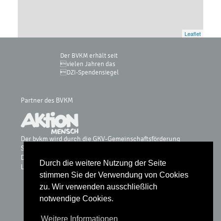
Leaflet
Der BVKM erhält seit
vielen Jahren das
DZI-Spendensiegel
Partner des BVKM
Der bvkm wird durch die GKV-Gemeinschaftsförderung
Selbsthilfe auf Bundesebene, vdek, AOK-Bundesverband, BKK
Dachverband, IKK, Knappschaft & Sozialversicherung für
Durch die weitere Nutzung der Seite
Landwirtschaft, Forsten und Gartenbau gefördert.
stimmen Sie der Verwendung von Cookies
zu. Wir verwenden ausschließlich
notwendige Cookies.
Glossar
Weitere Informationen