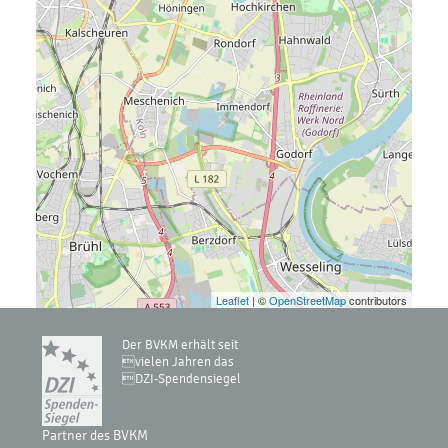
Leaflet
| ©
OpenStreetMap
contributors
Der BVKM erhält seit
vielen Jahren das
DZI-Spendensiegel
Partner des BVKM