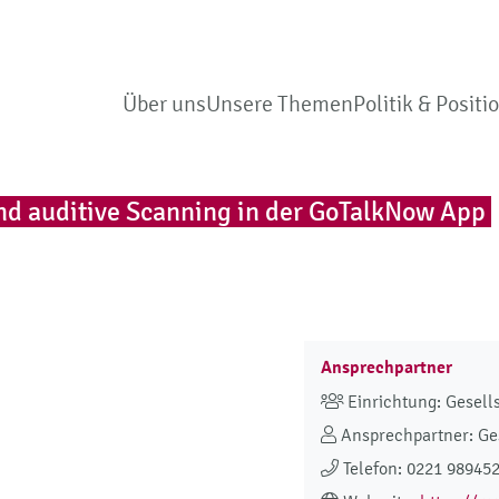
Über uns
Unsere Themen
Politik & Positi
d auditive Scanning in der GoTalkNow App
Ansprechpartner
Einrichtung: Gesells
Ansprechpartner: Ges
Telefon: 0221 98945