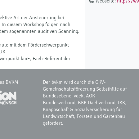
Webseite:
https://ww
ektive Art der Ansteuerung bei
. In diesem Workshop folgen nach
 dem sogenannten auditiven Scanning.
chule mit dem Förderschwerpunkt
sUK
chwerpunkt kmE, Fach-Referent der
des BVKM
Der bvkm wird durch die GKV-
Gemeinschaftsförderung Selbsthilfe auf
Bundesebene, vdek, AOK-
Bundesverband, BKK Dachverband, IKK,
Knappschaft & Sozialversicherung für
Landwirtschaft, Forsten und Gartenbau
gefördert.