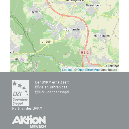
Leaflet
| ©
OpenStreetMap
contributors
Der BVKM erhält seit
vielen Jahren das
DZI-Spendensiegel
Partner des BVKM