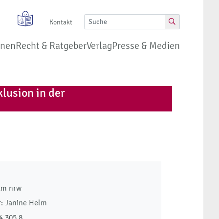
Kontakt
onen
Recht & Ratgeber
Verlag
Presse & Medien
lusion in der
km nrw
: Janine Helm
4 305 8