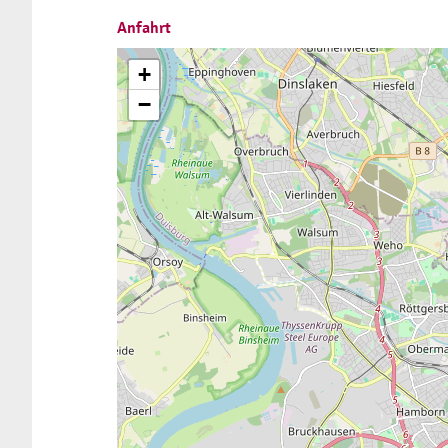
Anfahrt
+
−