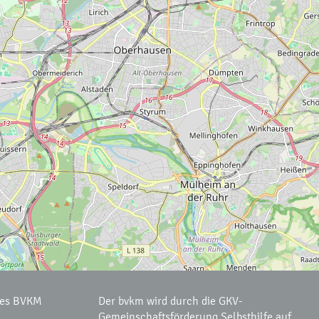
des BVKM
Der bvkm wird durch die GKV-
Gemeinschaftsförderung Selbsthilfe auf