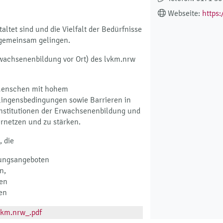
Webseite:
https
taltet sind und die Vielfalt der Bedürfnisse
 gemeinsam gelingen.
wachsenenbildung vor Ort) des lvkm.nrw
 Menschen mit hohem
elingensbedingungen sowie Barrieren in
 Institutionen der Erwachsenenbildung und
ernetzen und zu stärken.
 die
dungsangeboten
n,
den
en
vkm.nrw_.pdf