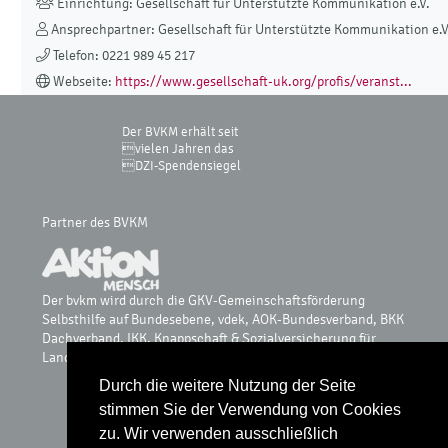
Einrichtung: Gesellschaft für Unterstützte Kommunikation e.V.
Ansprechpartner: Gesellschaft für Unterstützte Kommunikation e.V
Telefon: 0221 989 45 217
Webseite:
https://www.gesellschaft-uk.org/profis/veranst...
Der BVKM erhält seit
vielen Jahren das
DZI-Spendensiegel
Partner des BVKM
Der bvkm wird durch die GKV-Gemeinschaftsförderung
Selbsthilfe auf Bundesebene, vdek, AOK-Bundesverband, BKK
Dachverband, IKK, Knappschaft & Sozialversicherung für
Landwirtschaft, Forsten und Gartenbau gefördert.
Durch die weitere Nutzung der Seite
stimmen Sie der Verwendung von Cookies
Glossar
zu. Wir verwenden ausschließlich
Datenschutz