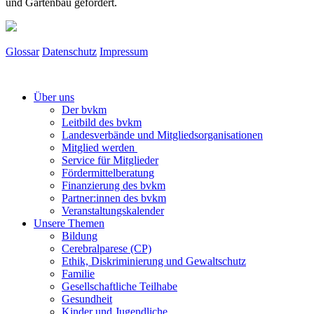
und Gartenbau gefördert.
Glossar
Datenschutz
Impressum
Über uns
Der bvkm
Leitbild des bvkm
Landesverbände und Mitgliedsorganisationen
Mitglied werden
Service für Mitglieder
Fördermittelberatung
Finanzierung des bvkm
Partner:innen des bvkm
Veranstaltungskalender
Unsere Themen
Bildung
Cerebralparese (CP)
Ethik, Diskriminierung und Gewaltschutz
Familie
Gesellschaftliche Teilhabe
Gesundheit
Kinder und Jugendliche