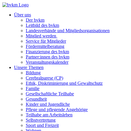
Über uns
Der bvkm
Leitbild des bvkm
Landesverbände und Mitgliedsorganisationen
Mitglied werden
Service für Mitglieder
Fördermittelberatung
Finanzierung des bvkm
Partner:innen des bvkm
Veranstaltungskalender
Unsere Themen
Bildung
Cerebralparese (CP)
Ethik, Diskriminierung und Gewaltschutz
Familie
Gesellschaftliche Teilhabe
Gesundheit
Kinder und Jugendliche
Pflege und pflegende Angehörige
Teilhabe am Arbeitsleben
Selbstvertretung
Sport und Freizeit
Wohnen