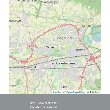
Leaflet
| ©
OpenStreetMap
contributors
Der BVKM erhält seit
vielen Jahren das