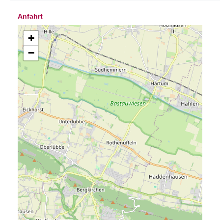
Anfahrt
+
−