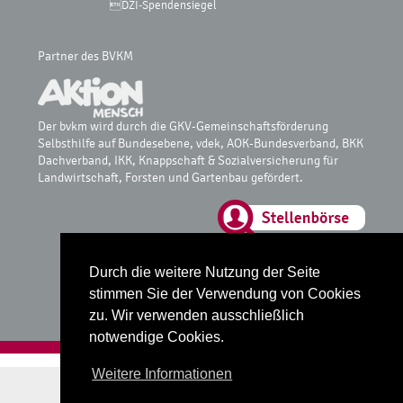
DZI-Spendensiegel
Partner des BVKM
Der bvkm wird durch die GKV-Gemeinschaftsförderung
Selbsthilfe auf Bundesebene, vdek, AOK-Bundesverband, BKK
Dachverband, IKK, Knappschaft & Sozialversicherung für
Landwirtschaft, Forsten und Gartenbau gefördert.
Glossar
Durch die weitere Nutzung der Seite
Datenschutz
stimmen Sie der Verwendung von Cookies
Impressum
zu. Wir verwenden ausschließlich
notwendige Cookies.
Realisiert mit
fube Codingstudio
Weitere Informationen