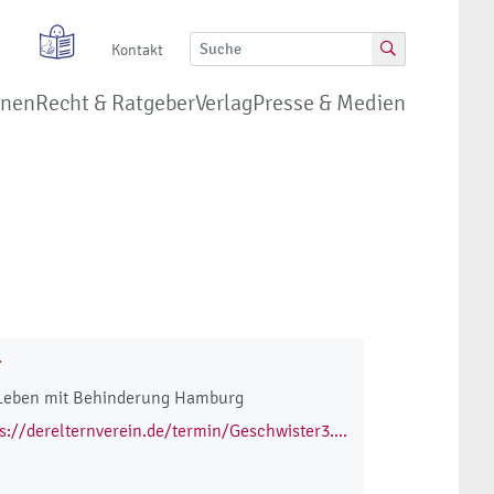
Kontakt
onen
Recht & Ratgeber
Verlag
Presse & Medien
r
 Leben mit Behinderung Hamburg
s://derelternverein.de/termin/Geschwister3....