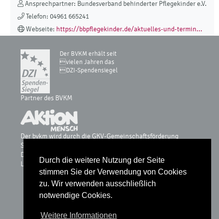
Ansprechpartner: Bundesverband behinderter Pflegekinder e.V.
Telefon: 04961 665241
Webseite:
https://bbpflegekinder.de/aktuelles-und-termin...
Der BVKM erhält seit
vielen Jahren das
DZI-Spendensiegel
Partner des BVKM
Der bvkm wird durch die GKV-Gemeinschaftsförderung
Selbsthilfe auf Bundesebene, vdek, AOK-Bundesverband, BKK
Dachverband, IKK, Knappschaft & Sozialversicherung für
Durch die weitere Nutzung der Seite
Landwirtschaft, Forsten und Gartenbau gefördert.
stimmen Sie der Verwendung von Cookies
zu. Wir verwenden ausschließlich
notwendige Cookies.
Glossar
Weitere Informationen
Datenschutz