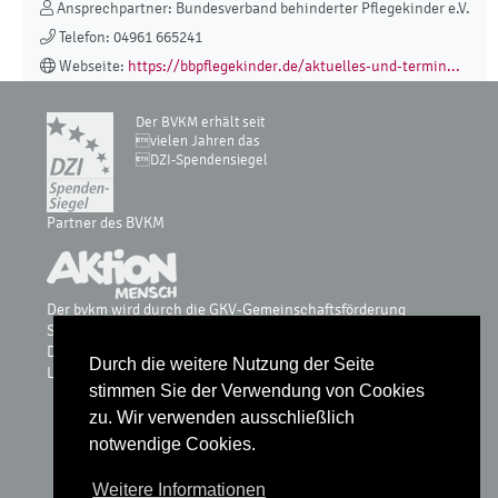
Ansprechpartner: Bundesverband behinderter Pflegekinder e.V.
Telefon: 04961 665241
Webseite:
https://bbpflegekinder.de/aktuelles-und-termin...
Der BVKM erhält seit
vielen Jahren das
DZI-Spendensiegel
Partner des BVKM
Der bvkm wird durch die GKV-Gemeinschaftsförderung
Selbsthilfe auf Bundesebene, vdek, AOK-Bundesverband, BKK
Dachverband, IKK, Knappschaft & Sozialversicherung für
Durch die weitere Nutzung der Seite
Landwirtschaft, Forsten und Gartenbau gefördert.
stimmen Sie der Verwendung von Cookies
zu. Wir verwenden ausschließlich
notwendige Cookies.
Glossar
Weitere Informationen
Datenschutz