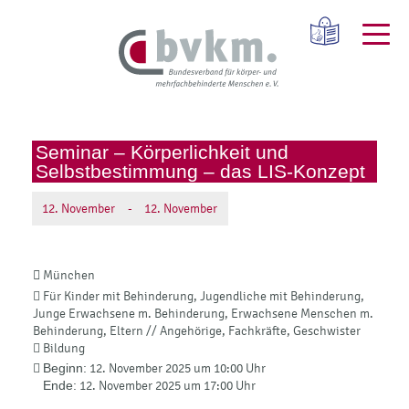
Seminar – Körperlichkeit und
Selbstbestimmung – das LIS-Konzept
12.
November
-
12.
November
München
Für Kinder mit Behinderung, Jugendliche mit Behinderung,
Junge Erwachsene m. Behinderung, Erwachsene Menschen m.
Behinderung, Eltern // Angehörige, Fachkräfte, Geschwister
Bildung
Beginn:
12. November 2025 um 10:00 Uhr
Ende:
12. November 2025 um 17:00 Uhr