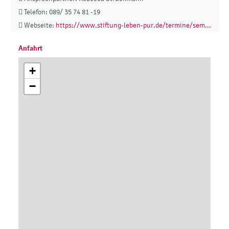
Telefon: 089/ 35 74 81 -19
Webseite:
https://www.stiftung-leben-pur.de/termine/sem...
Anfahrt
+
−