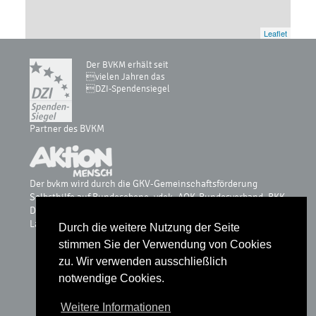
Leaflet
Der BVKM erhält seit
vielen Jahren das
DZI-Spendensiegel
Partner des BVKM
Der bvkm wird durch die GKV-Gemeinschaftsförderung
Selbsthilfe auf Bundesebene, vdek, AOK-Bundesverband, BKK
Dachverband, IKK, Knappschaft & Sozialversicherung für
Landwirtschaft, Forsten und Gartenbau gefördert.
Durch die weitere Nutzung der Seite
stimmen Sie der Verwendung von Cookies
zu. Wir verwenden ausschließlich
notwendige Cookies.
Glossar
Datenschutz
Weitere Informationen
Impressum