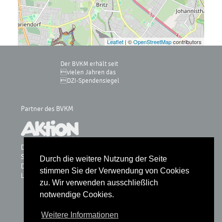
Leaflet
| ©
OpenStreetMap
contributors
Der BVKM erhält seit
vielen Jahren das
DZI-Spendensiegel
Partner des BVKM
Der bvkm wird durch die GKV-Gemeinschaftsförderung
Selbsthilfe auf Bundesebene, vdek, AOK-Bundesverband, BKK
Durch die weitere Nutzung der Seite
Dachverband, IKK, Knappschaft & Sozialversicherung für
stimmen Sie der Verwendung von Cookies
Landwirtschaft, Forsten und Gartenbau gefördert.
zu. Wir verwenden ausschließlich
notwendige Cookies.
Glossar
Weitere Informationen
Datenschutz