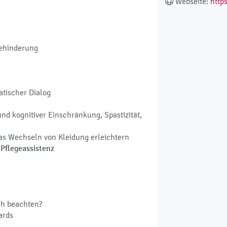
Webseite:
http
ehinderung
tischer Dialog
nd kognitiver Einschränkung, Spastizität,
das Wechseln von Kleidung erleichtern
 Pflegeassistenz
ch beachten?
ards