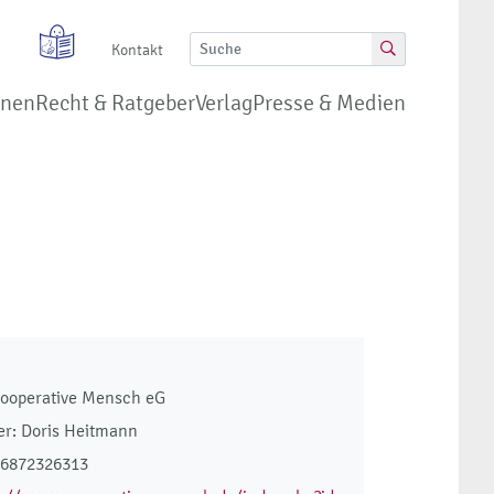
Kontakt
onen
Recht & Ratgeber
Verlag
Presse & Medien
Cooperative Mensch eG
r: Doris Heitmann
46872326313