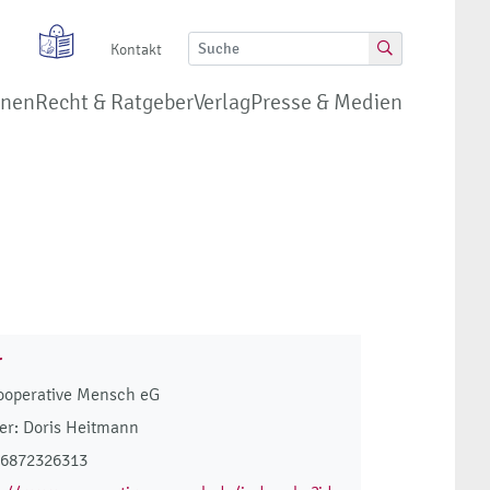
Kontakt
onen
Recht & Ratgeber
Verlag
Presse & Medien
r
ooperative Mensch eG
r: Doris Heitmann
46872326313