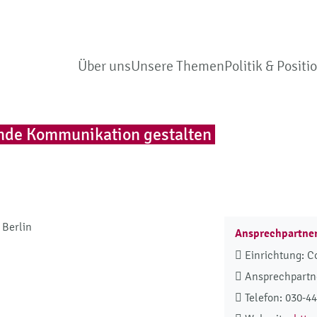
Über uns
Unsere Themen
Politik & Positi
nde Kommunikation gestalten
 Berlin
Ansprechpartne
Einrichtung: C
Ansprechpartne
Telefon: 030-4