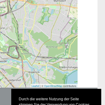
Leaflet
| ©
OpenStreetMap
contributors
Durch die weitere Nutzung der Seite
stimmen Sie der Verwendung von Cookies