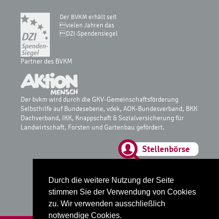
Der BVKM erhält seit
vielen Jahren das
DZI-Spendensiegel
Partner des BVKM
Der bvkm wird durch die GKV-Gemeinschaftsförderung
Selbsthilfe auf Bundesebene, vdek, AOK-Bundesverband, BKK
Dachverband, IKK, Knappschaft & Sozialversicherung für
Landwirtschaft, Forsten und Gartenbau gefördert.
Glossar
Durch die weitere Nutzung der Seite
Datenschutz
Impressum
stimmen Sie der Verwendung von Cookies
zu. Wir verwenden ausschließlich
notwendige Cookies.