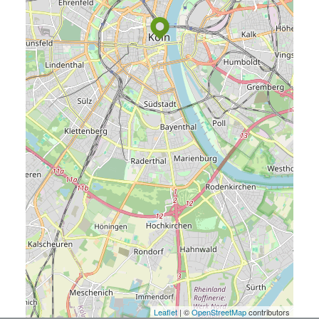
Leaflet
| ©
OpenStreetMap
contributors