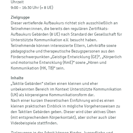
Uhrzeit
9:00 – 16:30 Uhr (= 8 UE)
Zielgruppe
Dieser vertiefende Aufbaukurs richtet sich ausschließlich an
Teilnehmer:innen, die bereits den regulären Zertifikats-
Aufbaukurs Gebärden (8 UE) nach Standard der Gesellschaft für
Unterstützte Kommunikation e.V. besucht haben.
Teilnehmende können interessierte Eltern, Lehrkräfte sowie
pädagogische und therapeutische Bezugspersonen aus den
Förderschwerpunkten „Geistige Entwicklung (GE)“, „Körperlich
und motorische Entwicklung (KmE)“ sowie „Hören und
Kommunikation (HK, TB)“ sein.
Inhalte
„Taktile Gebärden“ stellen einen kleinen und eher
unbekannten Bereich im Kontext Unterstützte Kommunikation
(UK) als körpereigene Kommunikationsform dar.
Nach einer kurzen theoretischen Einführung wird es einen
kleinen praktischen Einblick in mögliche Vorgehensweisen zu
den Taktilen Gebärden geben. Dieser wird über aktives Üben
(mit entsprechendem Körperkontakt), aber sicher auch über
Videobeispiele stattfinden.
Zielgruppen in der Arbeit können Kinder, Jugendliche und