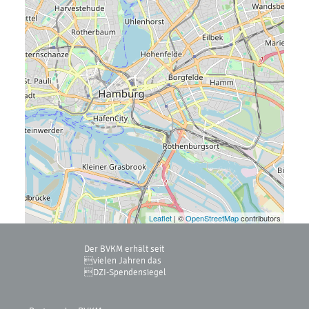
Leaflet
| ©
OpenStreetMap
contributors
Der BVKM erhält seit
vielen Jahren das
DZI-Spendensiegel