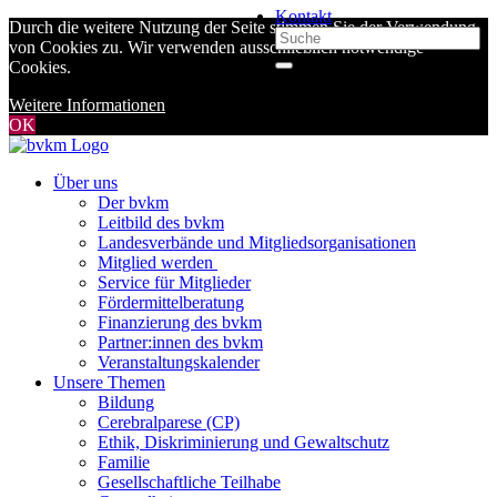
Kontakt
Durch die weitere Nutzung der Seite stimmen Sie der Verwendung
von Cookies zu. Wir verwenden ausschließlich notwendige
Cookies.
Weitere Informationen
OK
Über uns
Der bvkm
Leitbild des bvkm
Landesverbände und Mitgliedsorganisationen
Mitglied werden
Service für Mitglieder
Fördermittelberatung
Finanzierung des bvkm
Partner:innen des bvkm
Veranstaltungskalender
Unsere Themen
Bildung
Cerebralparese (CP)
Ethik, Diskriminierung und Gewaltschutz
Familie
Gesellschaftliche Teilhabe