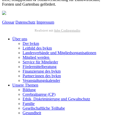
Forsten und Gartenbau gefördert.
Glossar
Datenschutz
Impressum
Realisiert mit
fube Codingstudio
Über uns
Der bvkm
Leitbild des bvkm
Landesverbände und Mitgliedsorganisationen
Mitglied werden
Service für Mitglieder
Fördermittelberatung
Finanzierung des bvkm
Partner:innen des bvkm
Veranstaltungskalender
Unsere Themen
Bildung
Cerebralparese (CP)
Ethik, Diskriminierung und Gewaltschutz
Familie
Gesellschaftliche Teilhabe
Gesundheit