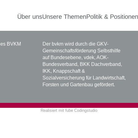
Über uns
Unsere Themen
Politik & Positione
 des BVKM
Der bvkm wird durch die GKV-
Gemeinschaftsförderung Selbsthilfe
auf Bundesebene, vdek, AOK-
Bundesverband, BKK Dachverband,
IKK, Knappschaft &
Sozialversicherung für Landwirtschaft,
Forsten und Gartenbau gefördert.
Realisiert mit
fube Codingstudio