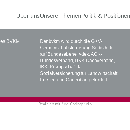
Über uns
Unsere Themen
Politik & Positione
 des BVKM
Der bvkm wird durch die GKV-
Gemeinschaftsförderung Selbsthilfe
auf Bundesebene, vdek, AOK-
Bundesverband, BKK Dachverband,
IKK, Knappschaft &
Sozialversicherung für Landwirtschaft,
Forsten und Gartenbau gefördert.
Realisiert mit
fube Codingstudio