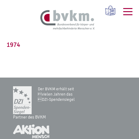
1974
Der BVKM erhält seit
vielen Jahren das
DZI-Spendensiegel
Partner des BVKM