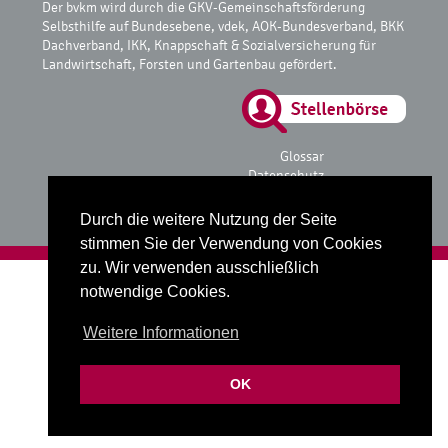
Der bvkm wird durch die GKV-Gemeinschaftsförderung
Selbsthilfe auf Bundesebene, vdek, AOK-Bundesverband, BKK
Dachverband, IKK, Knappschaft & Sozialversicherung für
Landwirtschaft, Forsten und Gartenbau gefördert.
Glossar
Datenschutz
Impressum
Durch die weitere Nutzung der Seite
stimmen Sie der Verwendung von Cookies
zu. Wir verwenden ausschließlich
Realisiert mit
fube Codingstudio
notwendige Cookies.
Weitere Informationen
OK