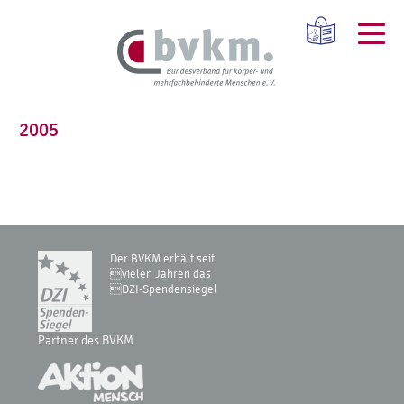
2005
Der BVKM erhält seit
vielen Jahren das
DZI-Spendensiegel
Partner des BVKM