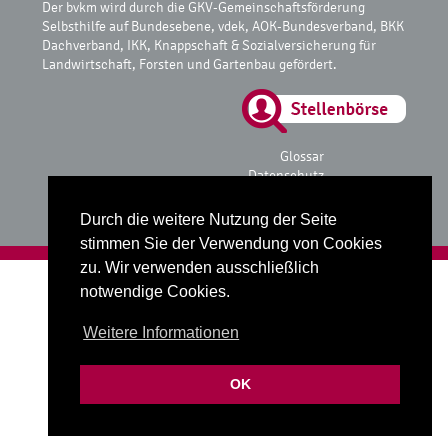
Der bvkm wird durch die GKV-Gemeinschaftsförderung
Selbsthilfe auf Bundesebene, vdek, AOK-Bundesverband, BKK
Dachverband, IKK, Knappschaft & Sozialversicherung für
Landwirtschaft, Forsten und Gartenbau gefördert.
Glossar
Datenschutz
Impressum
Durch die weitere Nutzung der Seite
stimmen Sie der Verwendung von Cookies
zu. Wir verwenden ausschließlich
Realisiert mit
fube Codingstudio
notwendige Cookies.
Weitere Informationen
OK