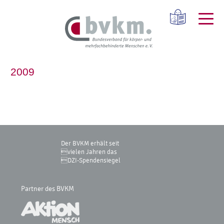
2009
Der BVKM erhält seit
vielen Jahren das
DZI-Spendensiegel
Partner des BVKM