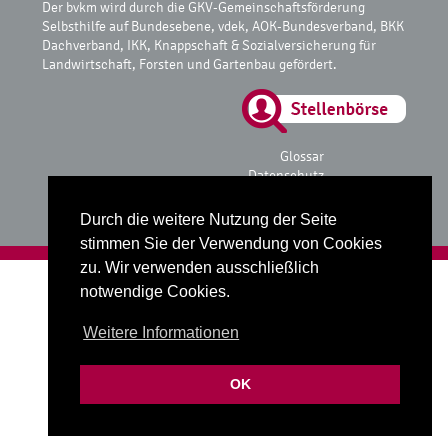
Der bvkm wird durch die GKV-Gemeinschaftsförderung
Selbsthilfe auf Bundesebene, vdek, AOK-Bundesverband, BKK
Dachverband, IKK, Knappschaft & Sozialversicherung für
Landwirtschaft, Forsten und Gartenbau gefördert.
Glossar
Datenschutz
Impressum
Durch die weitere Nutzung der Seite
stimmen Sie der Verwendung von Cookies
zu. Wir verwenden ausschließlich
Realisiert mit
fube Codingstudio
notwendige Cookies.
Weitere Informationen
OK