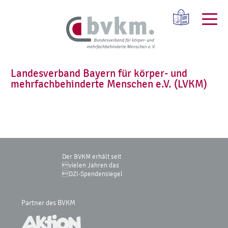
Landesverband Bayern für körper- und
mehrfachbehinderte Menschen e.V. (LVKM)
Der BVKM erhält seit
vielen Jahren das
DZI-Spendensiegel
Partner des BVKM