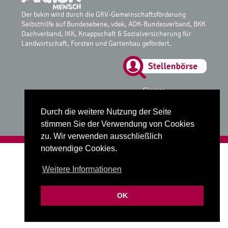
Der bvkm wird durch die GKV-Gemeinschaftsförderung
Selbsthilfe auf Bundesebene, vdek, AOK-Bundesverband, BKK
Dachverband, IKK, Knappschaft & Sozialversicherung für
Landwirtschaft, Forsten und Gartenbau gefördert.
Glossar
Datenschutz
Impressum
Durch die weitere Nutzung der Seite
stimmen Sie der Verwendung von Cookies
zu. Wir verwenden ausschließlich
Realisiert mit
fube Codingstudio
notwendige Cookies.
Weitere Informationen
OK