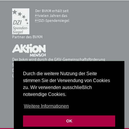
Der BVKM erhält seit
vielen Jahren das
DZI-Spendensiegel
Partner des BVKM
Der bvkm wird durch die GKV-Gemeinschaftsförderung
Selbsthilfe auf Bundesebene, vdek, AOK-Bundesverband, BKK
Dachverband, IKK, Knappschaft & Sozialversicherung für
Durch die weitere Nutzung der Seite
Landwirtschaft, Forsten und Gartenbau gefördert.
stimmen Sie der Verwendung von Cookies
zu. Wir verwenden ausschließlich
notwendige Cookies.
Glossar
Weitere Informationen
Datenschutz
Impressum
OK