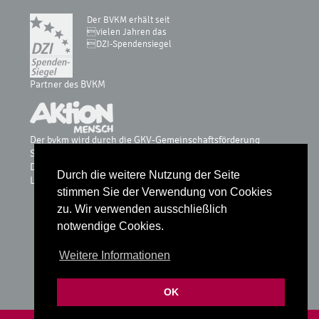
Der BVKM erhält seit
vielen Jahren das
DZI-Spendensiegel
Partner des BVKM
Der bvkm wird durch die GKV-Gemeinschaftsförderung
Selbsthilfe auf Bundesebene, vdek, AOK-Bundesverband, BKK
Dachverband, IKK, Knappschaft & Sozialversicherung für
Durch die weitere Nutzung der Seite
Landwirtschaft, Forsten und Gartenbau gefördert.
stimmen Sie der Verwendung von Cookies
zu. Wir verwenden ausschließlich
notwendige Cookies.
Glossar
Weitere Informationen
Datenschutz
Impressum
OK