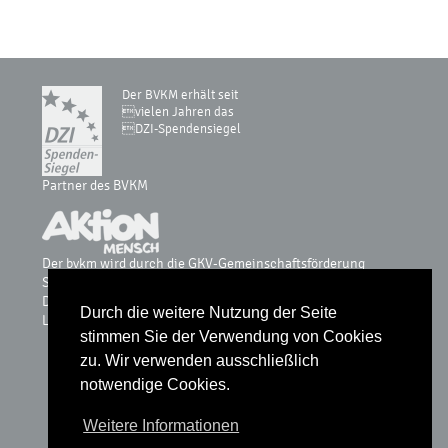
Der BVKM erhält seit
vielen Jahren das
DZI-Spendensiegel
Partner des BVKM
Der bvkm wird durch die GKV-Gemeinschaftsförderung
Selbsthilfe auf Bundesebene, vdek, AOK-Bundesverband, BKK
Dachverband, IKK, Knappschaft & Sozialversicherung für
Durch die weitere Nutzung der Seite
Landwirtschaft, Forsten und Gartenbau gefördert.
stimmen Sie der Verwendung von Cookies
zu. Wir verwenden ausschließlich
notwendige Cookies.
Glossar
Weitere Informationen
Datenschutz