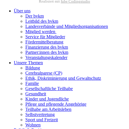
Realisiert mit
fube Codingstudio
Über uns
Der bvkm
Leitbild des bvkm
Landesverbände und Mitgliedsorganisationen
Mitglied werden
Service für Mitglieder
Fördermittelberatung
Finanzierung des bvkm
Partner:innen des bvkm
Veranstaltungskalender
Unsere Themen
Bildung
Cerebralparese (CP)
Ethik, Diskriminierung und Gewaltschutz
Familie
Gesellschaftliche Teilhabe
Gesundheit
Kinder und Jugendliche
Pflege und pflegende Angehörige
Teilhabe am Arbeitsleben
Selbstvertretung
Sport und Freizeit
Wohnen