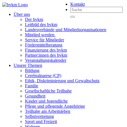
Kontakt
Über uns
Der bvkm
Leitbild des bvkm
Landesverbände und Mitgliedsorganisationen
Mitglied werden
Service für Mitglieder
Fördermittelberatung
Finanzierung des bvkm
Partner:innen des bvkm
Veranstaltungskalender
Unsere Themen
Bildung
Cerebralparese (CP)
Ethik, Diskriminierung und Gewaltschutz
Familie
Gesellschaftliche Teilhabe
Gesundheit
Kinder und Jugendliche
Pflege und pflegende Angehörige
Teilhabe am Arbeitsleben
Selbstvertretung
Sport und Freizeit
Wohnen