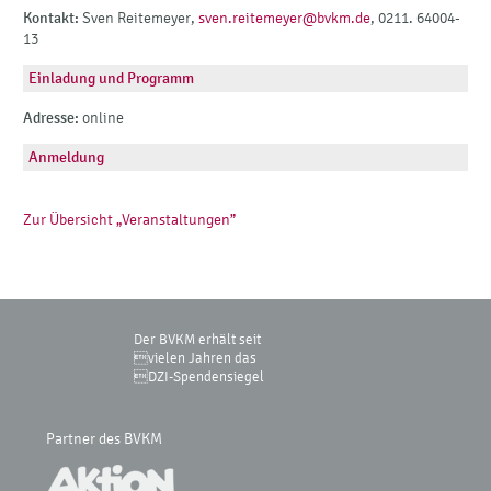
Kontakt:
Sven Reitemeyer,
sven.reitemeyer@bvkm.de
, 0211. 64004-
13
Einladung und Programm
Adresse:
online
Anmeldung
Zur Übersicht „Veranstaltungen”
Der BVKM erhält seit
vielen Jahren das
DZI-Spendensiegel
Partner des BVKM