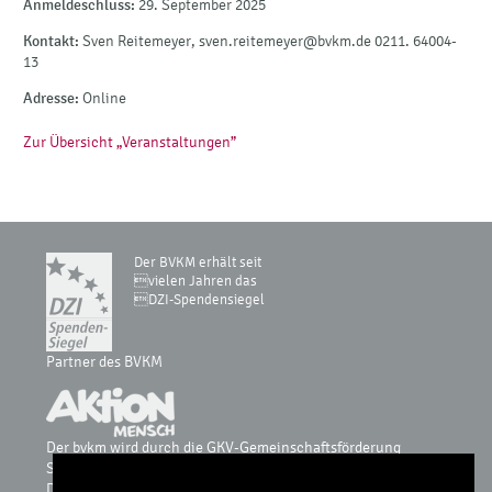
Anmeldeschluss:
29. September 2025
Kontakt:
Sven Reitemeyer, sven.reitemeyer@bvkm.de 0211. 64004-
13
Adresse:
Online
Zur Übersicht „Veranstaltungen”
Der BVKM erhält seit
vielen Jahren das
DZI-Spendensiegel
Partner des BVKM
Der bvkm wird durch die GKV-Gemeinschaftsförderung
Selbsthilfe auf Bundesebene, vdek, AOK-Bundesverband, BKK
Dachverband, IKK, Knappschaft & Sozialversicherung für