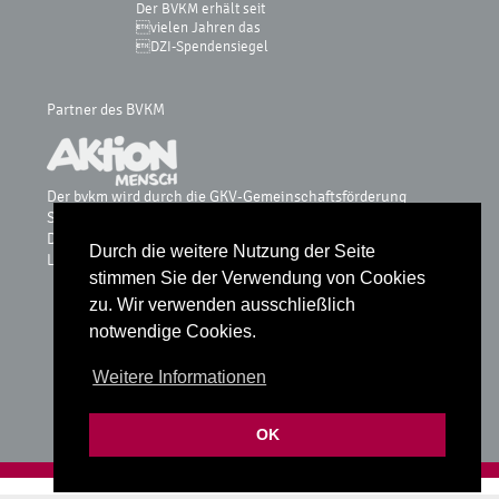
Der BVKM erhält seit
vielen Jahren das
DZI-Spendensiegel
Partner des BVKM
Der bvkm wird durch die GKV-Gemeinschaftsförderung
Selbsthilfe auf Bundesebene, vdek, AOK-Bundesverband, BKK
Dachverband, IKK, Knappschaft & Sozialversicherung für
Durch die weitere Nutzung der Seite
Landwirtschaft, Forsten und Gartenbau gefördert.
stimmen Sie der Verwendung von Cookies
zu. Wir verwenden ausschließlich
notwendige Cookies.
Glossar
Weitere Informationen
Datenschutz
Impressum
OK
Realisiert mit
fube Codingstudio