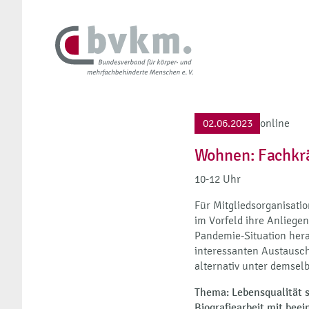
02.06.2023
online
Wohnen: Fachkr
10-12 Uhr
Für Mitgliedsorganisat
im Vorfeld ihre Anlieg
Pandemie-Situation her
interessanten Austausc
alternativ unter demse
Thema: Lebensqualität s
Biografiearbeit mit bee