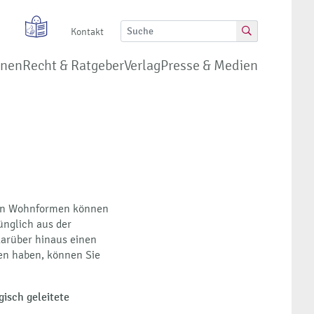
Kontakt
onen
Recht & Ratgeber
Verlag
Presse & Medien
enen Wohnformen können
ünglich aus der
arüber hinaus einen
en haben, können Sie
gisch geleitete