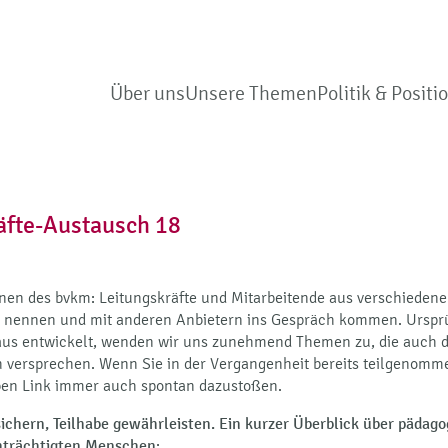
Über uns
Unsere Themen
Politik & Positi
äfte-Austausch 18
ionen des bvkm: Leitungskräfte und Mitarbeitende aus verschied
en nennen und mit anderen Anbietern ins Gespräch kommen. Urspr
aus entwickelt, wenden wir uns zunehmend Themen zu, die auch d
h versprechen. Wenn Sie in der Vergangenheit bereits teilgenomm
lben Link immer auch spontan dazustoßen.
ichern, Teilhabe gewährleisten. Ein kurzer Überblick über pädago
inträchtigten Menschen
: