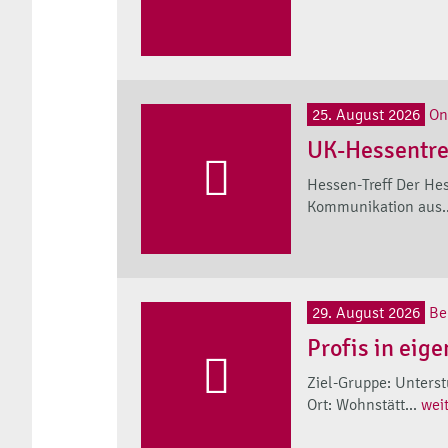
25. August 2026
On
UK-Hessentref
Hessen-Treff Der Hes
Kommunikation aus..
29. August 2026
Be
Profis in eige
Ziel-Gruppe: Unters
Ort: Wohnstätt...
wei