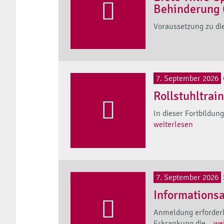
Behinderung 
Voraussetzung zu die
7. September 2026
Rollstuhltrai
In dieser Fortbildun
weiterlesen
7. September 2026
Informations
Anmeldung erforderl
Erkrankung die...
we